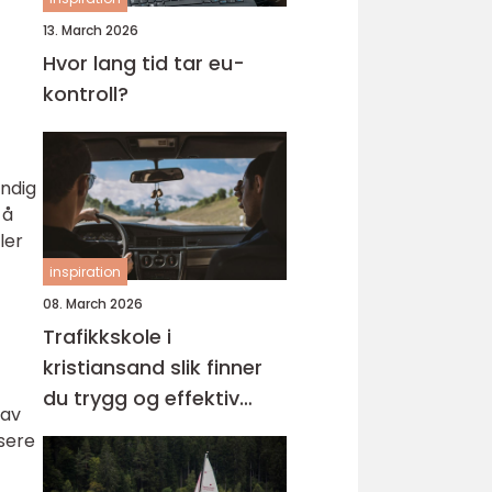
13. March 2026
Hvor lang tid tar eu-
kontroll?
undig
 å
ler
inspiration
08. March 2026
Trafikkskole i
kristiansand slik finner
du trygg og effektiv
 av
opplæring
isere