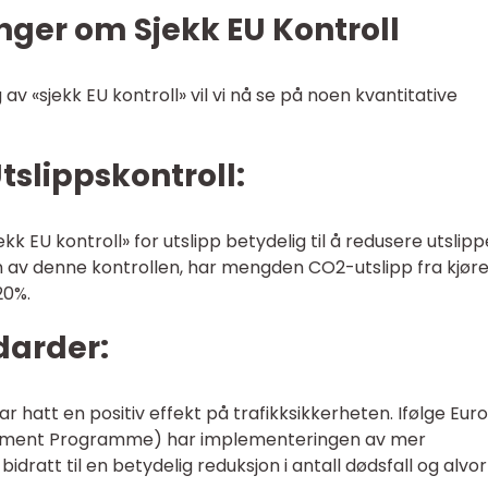
nger om Sjekk EU Kontroll
 av «sjekk EU kontroll» vil vi nå se på noen kvantitative
Utslippskontroll:
k EU kontroll» for utslipp betydelig til å redusere utslip
n av denne kontrollen, har mengden CO2-utslipp fra kjøre
20%.
darder:
har hatt en positiv effekt på trafikksikkerheten. Ifølge Euro
sment Programme) har implementeringen av mer
dratt til en betydelig reduksjon i antall dødsfall og alvor