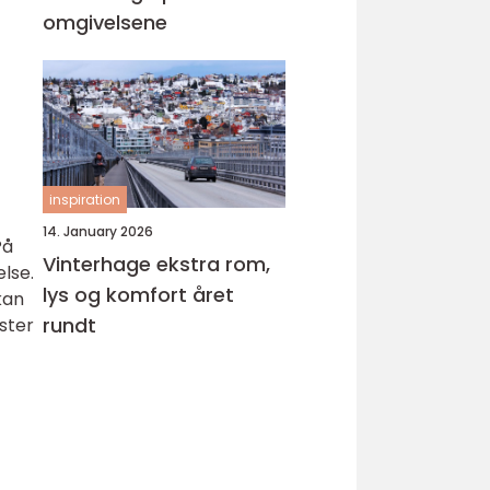
omgivelsene
inspiration
14. January 2026
På
Vinterhage ekstra rom,
lse.
lys og komfort året
kan
rundt
ster