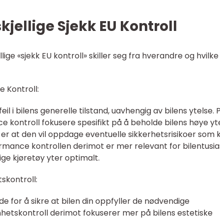
jellige Sjekk EU Kontroll
llige «sjekk EU kontroll» skiller seg fra hverandre og hvilke
e Kontroll:
 feil i bilens generelle tilstand, uavhengig av bilens ytelse. 
e kontroll fokusere spesifikt på å beholde bilens høye yte
 er at den vil oppdage eventuelle sikkerhetsrisikoer som 
ormance kontrollen derimot er mer relevant for bilentusia
ige kjøretøy yter optimalt.
tskontroll:
de for å sikre at bilen din oppfyller de nødvendige
hetskontroll derimot fokuserer mer på bilens estetiske