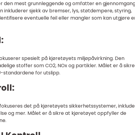
» er den mest grunnleggende og omfatter en gjennomgang
n inkluderer sjekk av bremser, lys, støtdempere, styring,
dentifisere eventuelle feil eller mangler som kan utgjøre e
:
okuserer spesielt på kjøretøyets miljøpåvirkning. Den
delige stoffer som CO2, NOx og partikler. Målet er å sikre
U-standardene for utslipp.
oll:
 fokuseres det på kjøretøyets sikkerhetssystemer, inklude
else og mer. Målet er å sikre at kjøretøyet oppfyller de
ne.