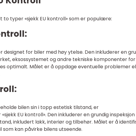
 Kontroll
elt to typer «sjekk EU kontroll» som er populære:
ntroll:
r designet for biler med høy ytelse. Den inkluderer en gr
rket, eksossystemet og andre tekniske komponenter for
ldes optimalt. Målet er å oppdage eventuelle problemer el
.
oll:
holde bilen sin i topp estetisk tilstand, er
«sjekk EU kontroll». Den inkluderer en grundig inspeksjon
and, inkludert lakk, interiør og tilbehør. Målet er å identif
feil som kan påvirke bilens utseende.