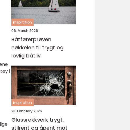
inspiration
06. March 2026
Båtførerprøven
nøkkelen til trygt og
lovlig båtliv
pene
tøy i
inspiration
23. February 2026
Glassrekkverk trygt,
lige
stilrent og åpent mot