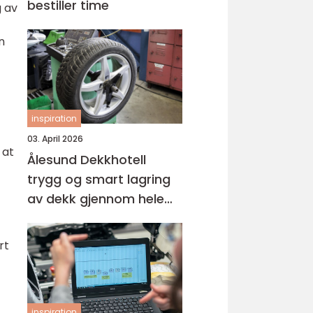
bestiller time
 av
n
inspiration
03. April 2026
 at
Ålesund Dekkhotell
trygg og smart lagring
av dekk gjennom hele
året
rt
inspiration