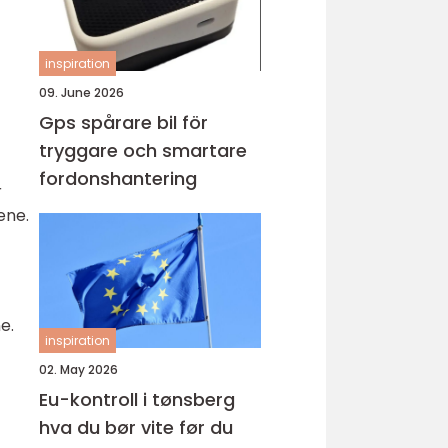
inspiration
09. June 2026
Gps spårare bil för
tryggare och smartare
fordonshantering
r
ene.
e.
inspiration
02. May 2026
Eu-kontroll i tønsberg
hva du bør vite før du