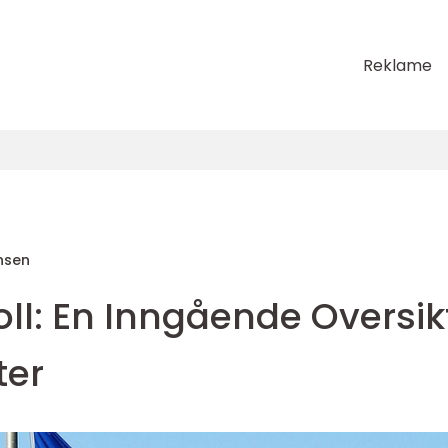
Reklame
nsen
oll: En Inngående Oversik
ter