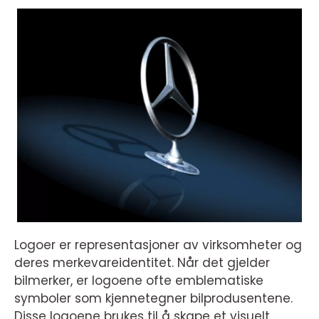
Logoer er representasjoner av virksomheter og
deres merkevareidentitet. Når det gjelder
bilmerker, er logoene ofte emblematiske
symboler som kjennetegner bilprodusentene.
Disse logoene brukes til å skape et visuelt