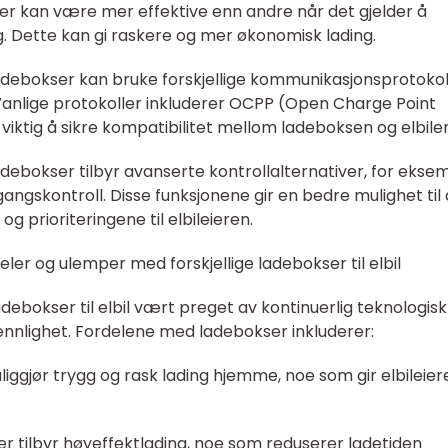
ser kan være mer effektive enn andre når det gjelder å
g. Dette kan gi raskere og mer økonomisk lading.
adebokser kan bruke forskjellige kommunikasjonsprotokol
Vanlige protokoller inkluderer OCPP (Open Charge Point
 viktig å sikre kompatibilitet mellom ladeboksen og elbile
 ladebokser tilbyr avanserte kontrollalternativer, for ekse
lgangskontroll. Disse funksjonene gir en bedre mulighet til 
g prioriteringene til elbileieren.
ler og ulemper med forskjellige ladebokser til elbil
ladebokser til elbil vært preget av kontinuerlig teknologisk
nnlighet. Fordelene med ladebokser inkluderer:
iggjør trygg og rask lading hjemme, noe som gir elbileier
er tilbyr høyeffektlading, noe som reduserer ladetiden