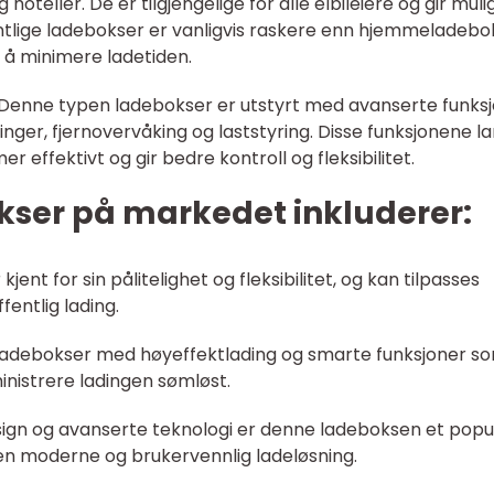
hoteller. De er tilgjengelige for alle elbileiere og gir mul
ntlige ladebokser er vanligvis raskere enn hjemmeladebo
 å minimere ladetiden.
 Denne typen ladebokser er utstyrt med avanserte funks
inger, fjernovervåking og laststyring. Disse funksjonene la
r effektivt og gir bedre kontroll og fleksibilitet.
ser på markedet inkluderer:
ent for sin pålitelighet og fleksibilitet, og kan tilpasses
entlig lading.
r ladebokser med høyeffektlading og smarte funksjoner s
ministrere ladingen sømløst.
esign og avanserte teknologi er denne ladeboksen et pop
 en moderne og brukervennlig ladeløsning.