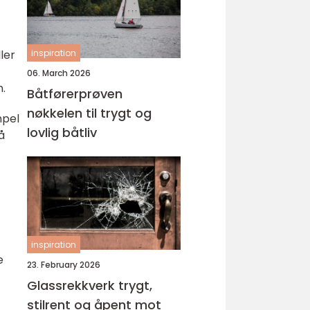
ler
inspiration
06. March 2026
n.
Båtførerprøven
nøkkelen til trygt og
mpel
lovlig båtliv
å
inspiration
e
23. February 2026
Glassrekkverk trygt,
stilrent og åpent mot