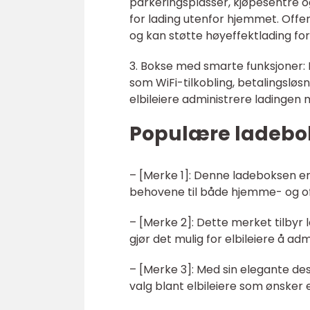
parkeringsplasser, kjøpesentre og 
for lading utenfor hjemmet. Offe
og kan støtte høyeffektlading for
3. Bokse med smarte funksjoner:
som WiFi-tilkobling, betalingsløsn
elbileiere administrere ladingen me
Populære ladebok
– [Merke 1]: Denne ladeboksen er kj
behovene til både hjemme- og off
– [Merke 2]: Dette merket tilby
gjør det mulig for elbileiere å ad
– [Merke 3]: Med sin elegante d
valg blant elbileiere som ønsker