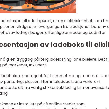
m ladestasjon eller ladepunkt, er en elektrisk enhet som br
piller en viktig rolle i overgangen fra tradisjonell bensin- e
 og effektiv lading i boliger, offentlige områder og bedrifter.
sentasjon av ladeboks til elbi
r å gi en trygg og pålitelig ladeløsning for elbileiere. Det f
ig på markedet, inkludert:
 ladeboks er beregnet for hjemmebruk og monteres vanl
 av parkeringsplassen. Hjemmeladeboksene varierer i
an støtte alt fra vanlig stikkontaktlading til mer avansert
ding.
boksene er installert på offentlige steder som