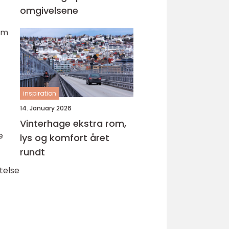
omgivelsene
som
inspiration
14. January 2026
Vinterhage ekstra rom,
e
lys og komfort året
rundt
telse