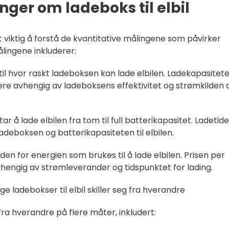
nger om ladeboks til elbil
t viktig å forstå de kvantitative målingene som påvirker
lingene inkluderer:
 til hvor raskt ladeboksen kan lade elbilen. Ladekapasitet
iere avhengig av ladeboksens effektivitet og strømkilden
tar å lade elbilen fra tom til full batterikapasitet. Ladetid
adeboksen og batterikapasiteten til elbilen.
den for energien som brukes til å lade elbilen. Prisen per
hengig av strømleverandør og tidspunktet for lading.
ge ladebokser til elbil skiller seg fra hverandre
 fra hverandre på flere måter, inkludert: