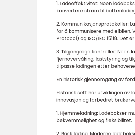
1. Ladeeffektivitet: Noen ladebok
konvertere strøm til batteriladin
2. Kommunikasjonsprotokoller: L
for å kommunisere med elbilen. 
Protocol) og ISO/IEC 15118. Det er
3. Tilgjengelige kontroller: Noen
fjernovervåking, laststyring og ti
tilpasse ladingen etter behovene o
En historisk gjennomgang av forde
Historisk sett har utviklingen av 
innovasjon og forbedret brukerve
1. Hjemmeladning: Ladebokser mul
bekvemmelighet og fleksibilitet.
2. Rask lading: Moderne ladeboks