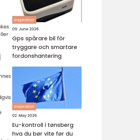
inspiration
ukes
09. June 2026
ller
Gps spårare bil för
tryggare och smartare
l
fordonshantering
innes
igvis
inspiration
e
02. May 2026
Eu-kontroll i tønsberg
hva du bør vite før du