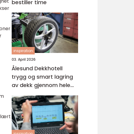
ighet
bestiller time
kser
joner
r
inspiration
03. April 2026
Ålesund Dekkhotell
trygg og smart lagring
av dekk gjennom hele
året
om
ulært
inspiration