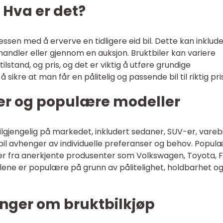
 Hva er det?
sessen med å erverve en tidligere eid bil. Dette kan inklud
orhandler eller gjennom en auksjon. Bruktbiler kan variere
tilstand, og pris, og det er viktig å utføre grundige
sikre at man får en pålitelig og passende bil til riktig pris
ler og populære modeller
tilgjengelig på markedet, inkludert sedaner, SUV-er, varebi
 bil avhenger av individuelle preferanser og behov. Popul
ler fra anerkjente produsenter som Volkswagen, Toyota, F
ene er populære på grunn av pålitelighet, holdbarhet o
inger om bruktbilkjøp