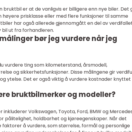
ruktbil er at de vanligvis er billigere enn nye biler. Det g
 en høyere prisklasse eller med flere funksjoner til samme
tbiler har også allerede gjennomgått en del av verdifalle
bil ut fra forhandleren.
 målinger bør jeg vurdere når jeg
 du vurdere ting som kilometerstand, årsmodell,
rrelse og sikkerhetsfunksjoner. Disse målingene gir verdifu
og ytelse. Det er også viktig å vurdere kostnader knyttet t
re bruktbilmerker og modeller?
 inkluderer Volkswagen, Toyota, Ford, BMW og Mercede
or pålitelighet, holdbarhet og kjøreegenskaper. Når det
 faktorer å vurdere, som størrelse, formål og personlige