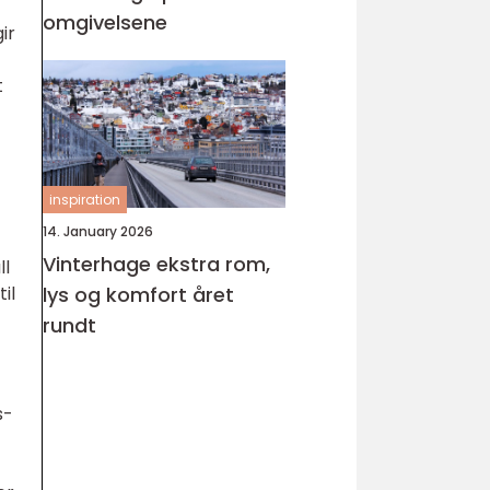
omgivelsene
ir
t
inspiration
14. January 2026
Vinterhage ekstra rom,
ll
il
lys og komfort året
rundt
s-