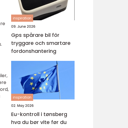
inspiration
ere
09. June 2026
Gps spårare bil för
tryggare och smartare
.
fordonshantering
ler,
ære
ord,
g
inspiration
02. May 2026
Eu-kontroll i tønsberg
hva du bør vite før du