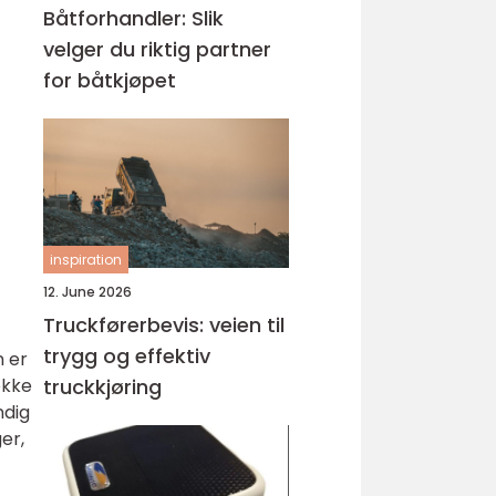
Båtforhandler: Slik
velger du riktig partner
for båtkjøpet
inspiration
12. June 2026
Truckførerbevis: veien til
trygg og effektiv
 er
ekke
truckkjøring
ndig
er,