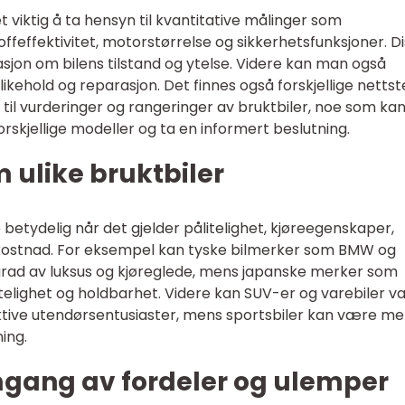
t viktig å ta hensyn til kvantitative målinger som
offeffektivitet, motorstørrelse og sikkerhetsfunksjoner. D
asjon om bilens tilstand og ytelse. Videre kan man også
likehold og reparasjon. Det finnes også forskjellige netts
til vurderinger og rangeringer av bruktbiler, noe som ka
skjellige modeller og ta en informert beslutning.
m ulike bruktbiler
e betydelig når det gjelder pålitelighet, kjøreegenskaper,
g kostnad. For eksempel kan tyske bilmerker som BMW og
rad av luksus og kjøreglede, mens japanske merker som
itelighet og holdbarhet. Videre kan SUV-er og varebiler 
aktive utendørsentusiaster, mens sportsbiler kan være me
ing.
mgang av fordeler og ulemper