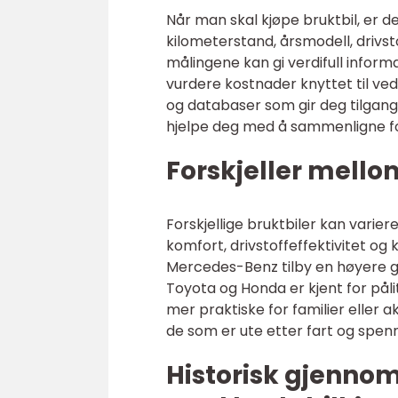
Når man skal kjøpe bruktbil, er de
kilometerstand, årsmodell, drivst
målingene kan gi verdifull inform
vurdere kostnader knyttet til ved
og databaser som gir deg tilgang 
hjelpe deg med å sammenligne for
Forskjeller mello
Forskjellige bruktbiler kan varier
komfort, drivstoffeffektivitet o
Mercedes-Benz tilby en høyere g
Toyota og Honda er kjent for pål
mer praktiske for familier eller 
de som er ute etter fart og spenn
Historisk gjenno