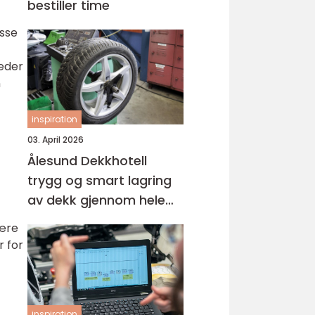
bestiller time
isse
teder
n
inspiration
03. April 2026
Ålesund Dekkhotell
trygg og smart lagring
av dekk gjennom hele
året
være
r for
inspiration