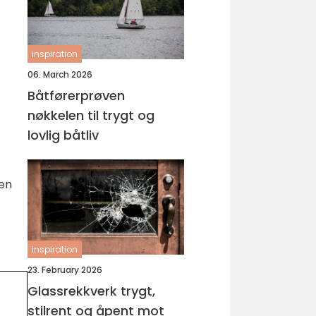
inspiration
06. March 2026
Båtførerprøven
nøkkelen til trygt og
lovlig båtliv
ten
inspiration
23. February 2026
Glassrekkverk trygt,
stilrent og åpent mot