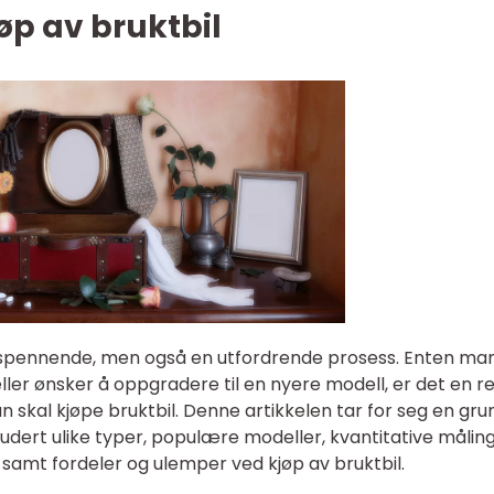
jøp av bruktbil
 spennende, men også en utfordrende prosess. Enten man
 eller ønsker å oppgradere til en nyere modell, er det en r
n skal kjøpe bruktbil. Denne artikkelen tar for seg en gru
kludert ulike typer, populære modeller, kvantitative måling
, samt fordeler og ulemper ved kjøp av bruktbil.