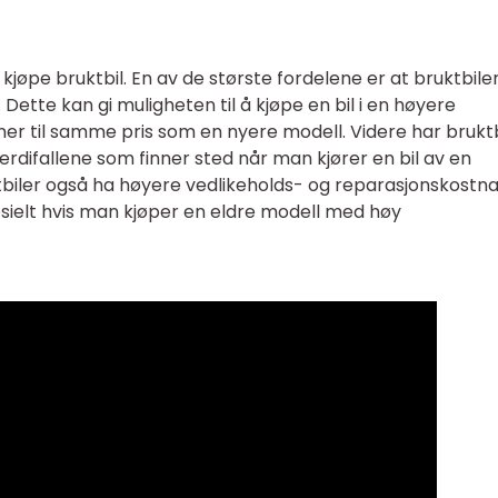
kjøpe bruktbil. En av de største fordelene er at bruktbile
r. Dette kan gi muligheten til å kjøpe en bil i en høyere
oner til samme pris som en nyere modell. Videre har bruktb
rdifallene som finner sted når man kjører en bil av en
uktbiler også ha høyere vedlikeholds- og reparasjonskostn
sielt hvis man kjøper en eldre modell med høy