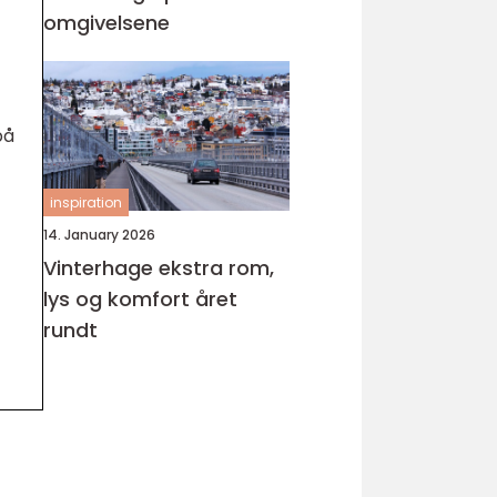
omgivelsene
på
inspiration
14. January 2026
Vinterhage ekstra rom,
lys og komfort året
rundt