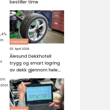
bestiller time
1,4%
en.
inspiration
03. April 2026
Ålesund Dekkhotell
er
trygg og smart lagring
av dekk gjennom hele
t
året
som
 stor
inspiration