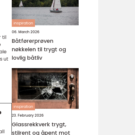
inspiration
06. March 2026
til
Båtførerprøven
e
nøkkelen til trygt og
ale
lovlig båtliv
s ut
inspiration
?
23. February 2026
Glassrekkverk trygt,
ll
stilrent og åpent mot