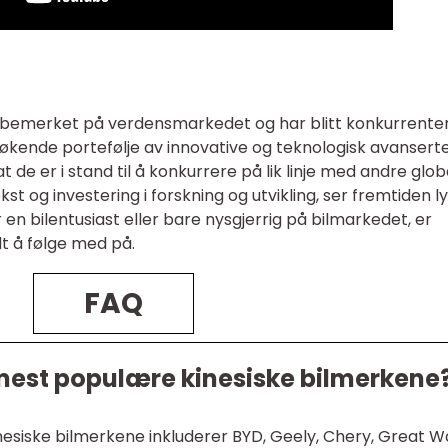
g bemerket på verdensmarkedet og har blitt konkurrenter 
økende portefølje av innovative og teknologisk avansert
at de er i stand til å konkurrere på lik linje med andre glob
t og investering i forskning og utvikling, ser fremtiden ly
er en bilentusiast eller bare nysgjerrig på bilmarkedet, er
dt å følge med på.
FAQ
mest populære kinesiske bilmerkene
siske bilmerkene inkluderer BYD, Geely, Chery, Great Wa