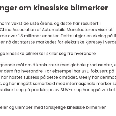
inger om kinesiske bilmerker
norm vekst de siste årene, og dette har resultert i
 China Association of Automobile Manufacturers viser at
jorde over 1,3 millioner enheter. Dette utgjør en økning på 1
r nå det største markedet for elektriske kjøretøy i verd
ige kinesiske bilmerker skiller seg fra hverandre
 lignende mål om å konkurrere med globale produsenter, 
ller dem fra hverandre. For eksempel har BYD fokusert på
og har høstet suksess på dette området. Geely har derimo
t, og har inngått samarbeid med internasjonale merker 
sialisert seg på produksjon av SUV-er og har også vekket
eler og ulemper med forskjellige kinesiske bilmerker