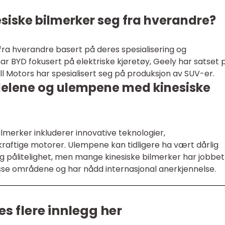
esiske bilmerker seg fra hverandre?
 fra hverandre basert på deres spesialisering og
r BYD fokusert på elektriske kjøretøy, Geely har satset 
 Motors har spesialisert seg på produksjon av SUV-er.
delene og ulempene med kinesiske
lmerker inkluderer innovative teknologier,
kraftige motorer. Ulempene kan tidligere ha vært dårlig
 og pålitelighet, men mange kinesiske bilmerker har jobbet
isse områdene og har nådd internasjonal anerkjennelse.
es flere innlegg her