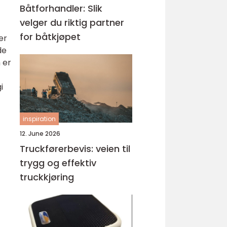
Båtforhandler: Slik
velger du riktig partner
for båtkjøpet
er
de
 er
i
inspiration
12. June 2026
Truckførerbevis: veien til
trygg og effektiv
truckkjøring