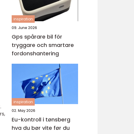
inspiration
09. June 2026
Gps spårare bil för
tryggare och smartare
fordonshantering
inspiration
.
02. May 2026
rs,
Eu-kontroll i tønsberg
hva du bør vite før du