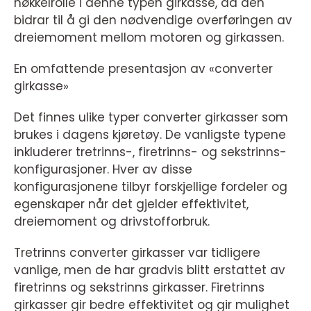
nøkkelrolle i denne typen girkasse, da den
bidrar til å gi den nødvendige overføringen av
dreiemoment mellom motoren og girkassen.
En omfattende presentasjon av «converter
girkasse»
Det finnes ulike typer converter girkasser som
brukes i dagens kjøretøy. De vanligste typene
inkluderer tretrinns-, firetrinns- og sekstrinns-
konfigurasjoner. Hver av disse
konfigurasjonene tilbyr forskjellige fordeler og
egenskaper når det gjelder effektivitet,
dreiemoment og drivstofforbruk.
Tretrinns converter girkasser var tidligere
vanlige, men de har gradvis blitt erstattet av
firetrinns og sekstrinns girkasser. Firetrinns
girkasser gir bedre effektivitet og gir mulighet