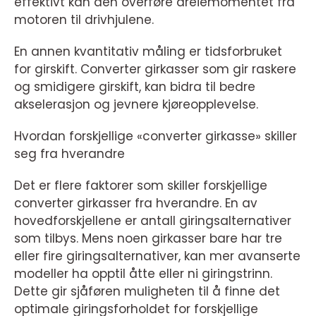
effektivt kan den overføre dreiemomentet fra
motoren til drivhjulene.
En annen kvantitativ måling er tidsforbruket
for girskift. Converter girkasser som gir raskere
og smidigere girskift, kan bidra til bedre
akselerasjon og jevnere kjøreopplevelse.
Hvordan forskjellige «converter girkasse» skiller
seg fra hverandre
Det er flere faktorer som skiller forskjellige
converter girkasser fra hverandre. En av
hovedforskjellene er antall giringsalternativer
som tilbys. Mens noen girkasser bare har tre
eller fire giringsalternativer, kan mer avanserte
modeller ha opptil åtte eller ni giringstrinn.
Dette gir sjåføren muligheten til å finne det
optimale giringsforholdet for forskjellige