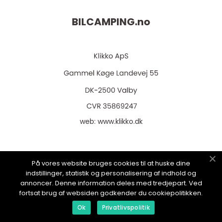
BILCAMPING.
no
web:
www.klikko.dk
På vores website bruges cookies til at huske dine
Menu
indstillinger, statistik og personalisering af indhold og
annoncer. Denne information deles med tredjepart. Ved
fortsat brug af websiden godkender du cookiepolitikken.
Reklame
Ok
Privatlivspolitik
Om oss