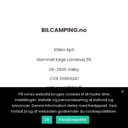
BILCAMPING.
no
web:
www.klikko.dk
På vores website bruges cookies til at huske dine
indstillinger, statistik og personalisering af indhold og
annoncer. Denne information deles med tredjepart. Ved
fortsat brug af websiden godkender du cookiepolitikken.
Menu
Ok
Privatlivspolitik