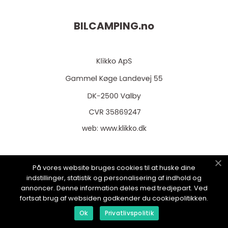
BILCAMPING.
no
web:
www.klikko.dk
På vores website bruges cookies til at huske dine
Menu
indstillinger, statistik og personalisering af indhold og
annoncer. Denne information deles med tredjepart. Ved
fortsat brug af websiden godkender du cookiepolitikken.
Reklame
Ok
Privatlivspolitik