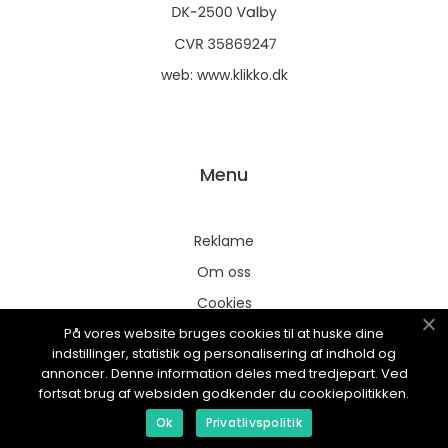
web:
www.klikko.dk
Menu
Reklame
Om oss
Cookies
På vores website bruges cookies til at huske dine
Kontakt Oss
indstillinger, statistik og personalisering af indhold og
Sitemap
annoncer. Denne information deles med tredjepart. Ved
fortsat brug af websiden godkender du cookiepolitikken.
Ok
Privatlivspolitik