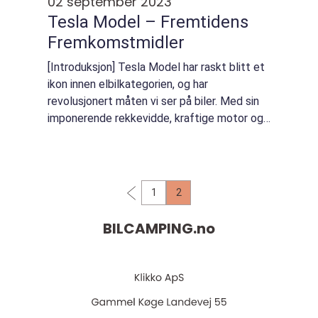
02 september 2023
Tesla Model – Fremtidens
Fremkomstmidler
[Introduksjon] Tesla Model har raskt blitt et
ikon innen elbilkategorien, og har
revolusjonert måten vi ser på biler. Med sin
imponerende rekkevidde, kraftige motor og
innovative teknologi, er Tesla Model en
ledestjerne innenfor elbilkategorien. Denn...
1
2
BILCAMPING.
no