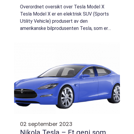
Overordnet oversikt over Tesla Model X
Tesla Model X er en elektrisk SUV (Sports
Utility Vehicle) produsert av den
amerikanske bilprodusenten Tesla, som er
kjent for sine innovative og banebrytende
elektriske biler. Model X ble lansert i 2015
som den...
02 september 2023
Nikola Tesla – Et geni som