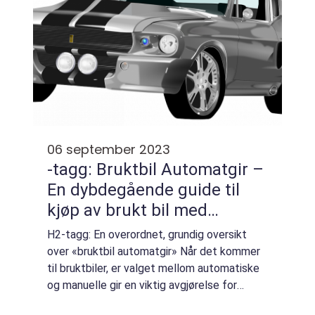
06 september 2023
-tagg: Bruktbil Automatgir –
En dybdegående guide til
kjøp av brukt bil med
automatgir
H2-tagg: En overordnet, grundig oversikt
over «bruktbil automatgir» Når det kommer
til bruktbiler, er valget mellom automatiske
og manuelle gir en viktig avgjørelse for
kjøpere. Mens manuell giring gir en mer